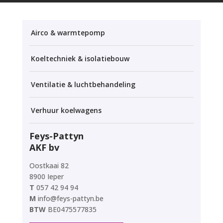
Airco & warmtepomp
Koeltechniek & isolatiebouw
Ventilatie & luchtbehandeling
Verhuur koelwagens
Feys-Pattyn
AKF bv
Oostkaai 82
8900 Ieper
T
057 42 94 94
M
info@feys-pattyn.be
BTW
BE0475577835