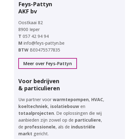
Feys-Pattyn
AKF bv
Oostkaai 82
8900 Ieper
T
057 42 94 94
M
info@feys-pattyn.be
BTW
BE0475577835
Meer over Feys-Pattyn
Voor bedrijven
& particulieren
Uw partner voor
warmtepompen
,
HVAC
,
koeltechniek
,
isolatiebouw
en
totaalprojecten
.
De oplossingen die wij
aanbieden zijn zowel op de
particuliere
,
de
professionele
, als de
industriële
markt
gericht.